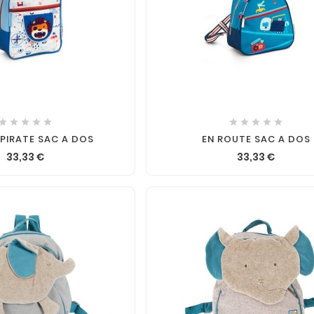












 PIRATE SAC A DOS
EN ROUTE SAC A DOS
33,33 €
33,33 €