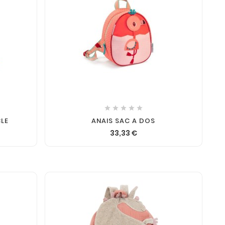






BLE
ANAIS SAC A DOS
33,33 €