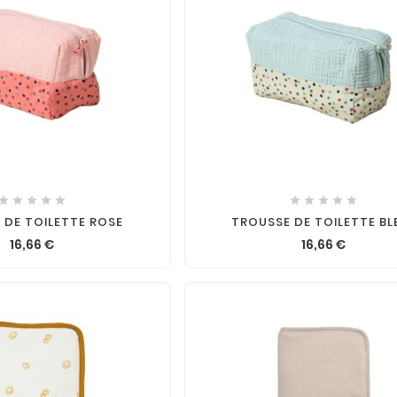












 DE TOILETTE ROSE
TROUSSE DE TOILETTE BL
16,66 €
16,66 €