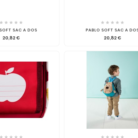












 SOFT SAC A DOS
PABLO SOFT SAC A DO
20,82 €
20,82 €











