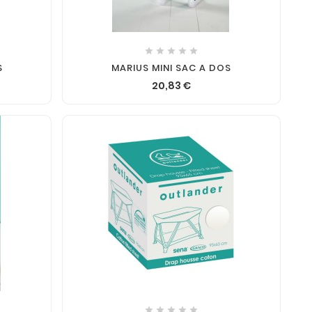






S
MARIUS MINI SAC A DOS
20,83 €




