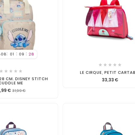

:
:
:
808
01
09
26











LE CIRQUE, PETIT CARTA
28 CM. DISNEY STITCH
33,33 €
CUDDLE ME
,99 €
31,99 €