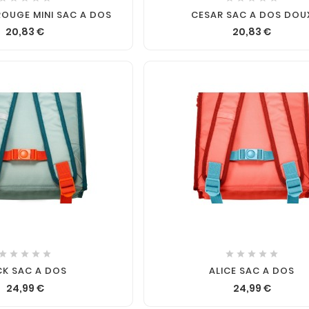
OUGE MINI SAC A DOS
CESAR SAC A DOS DOU
20,83 €
20,83 €












CK SAC A DOS
ALICE SAC A DOS
24,99 €
24,99 €