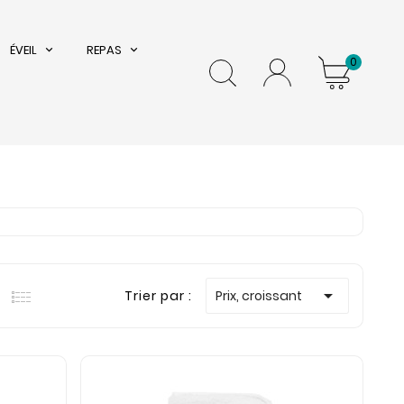
ÉVEIL
REPAS
0

Trier par :
Prix, croissant