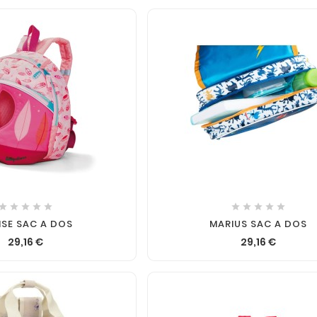












ISE SAC A DOS
MARIUS SAC A DOS
29,16 €
29,16 €