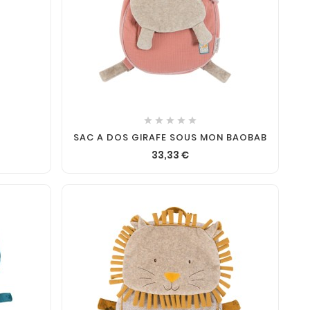






SAC A DOS GIRAFE SOUS MON BAOBAB
33,33 €