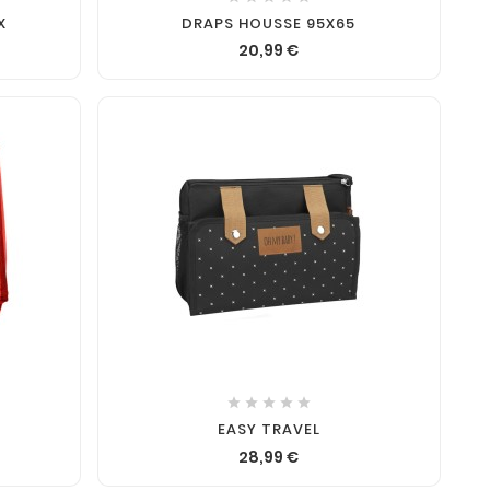
X
DRAPS HOUSSE 95X65
20,99 €






EASY TRAVEL
28,99 €