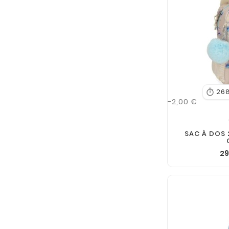
26

-2,00 €
SAC À DOS 
29