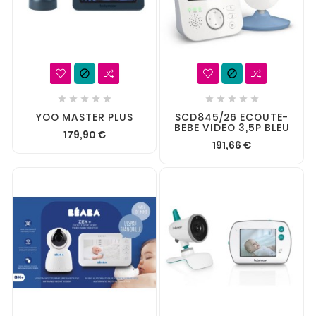












YOO MASTER PLUS
SCD845/26 ECOUTE-
BEBE VIDEO 3,5P BLEU
179,90 €
191,66 €