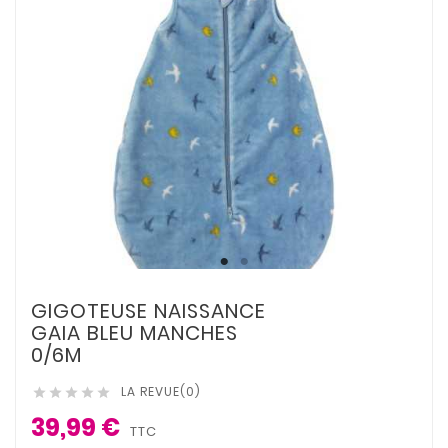
GIGOTEUSE NAISSANCE
GAIA BLEU MANCHES
0/6M
LA REVUE(0)





39,99 €
TTC