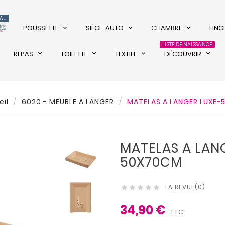
AU
POUSSETTE
SIÈGE-AUTO
CHAMBRE
LINGE
LISTE DE NAISSANCE
REPAS
TOILETTE
TEXTILE
DÉCOUVRIR
il
6020 - MEUBLE A LANGER
MATELAS A LANGER LUXE
MATELAS A LAN
50X70CM
LA REVUE(0)





34,90 €
TTC