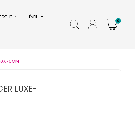
 DE LIT
ÉVEIL
0
-50X70CM
GER LUXE-