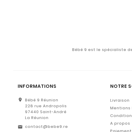
Bébé 9 est le spécialiste 
INFORMATIONS
NOTRE S
location_on
Bébé 9 Réunion
Livraison
228 rue Andropolis
Mentions 
97440 Saint-André
Conditions
La Réunion
A propos
contact@bebe9.re
email
Paiement 