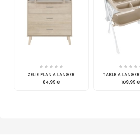











ZELIE PLAN A LANGER
TABLE A LANGER
64,99 €
109,99 