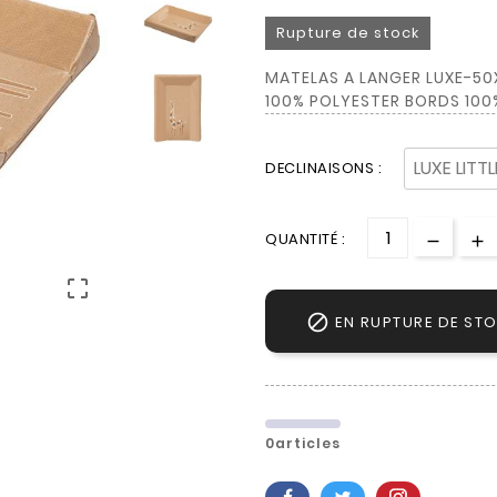
Rupture de stock
MATELAS A LANGER LUXE-50
100% POLYESTER BORDS 10
DECLINAISONS :
QUANTITÉ :


EN RUPTURE DE ST
0articles