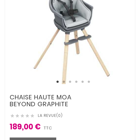
CHAISE HAUTE MOA
BEYOND GRAPHITE​
LA REVUE(0)





189,00 €
TTC