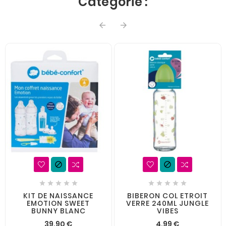
Catégorie :














KIT DE NAISSANCE
BIBERON COL ETROIT
EMOTION SWEET
VERRE 240ML JUNGLE
BUNNY BLANC
VIBES
39,90 €
4,99 €