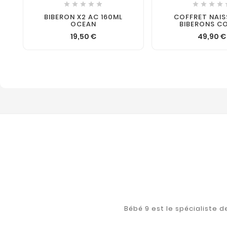









BIBERON X2 AC 160ML
COFFRET NAI
OCEAN
BIBERONS C
19,50 €
49,90 €
Bébé 9 est le spécialiste 