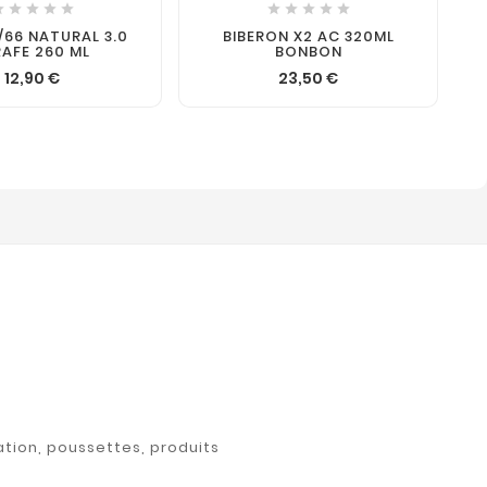










/66 NATURAL 3.0
BIBERON X2 AC 320ML
RAFE 260 ML
BONBON
12,90 €
23,50 €
ation, poussettes, produits