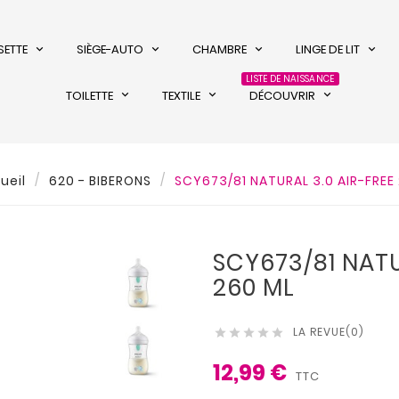
SETTE
SIÈGE-AUTO
CHAMBRE
LINGE DE LIT
LISTE DE NAISSANCE
TOILETTE
TEXTILE
DÉCOUVRIR
ueil
620 - BIBERONS
SCY673/81 NATURAL 3.0 AIR-FREE
SCY673/81 NATU
260 ML
LA REVUE(0)





12,99 €
TTC