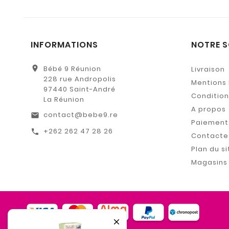
INFORMATIONS
NOTRE S
location_on
Bébé 9 Réunion
Livraison
228 rue Andropolis
Mentions 
97440 Saint-André
Conditions
La Réunion
A propos
contact@bebe9.re
email
Paiement 
+262 262 47 28 26
call
Contacte
Plan du si
Magasins
