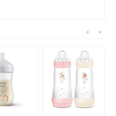


