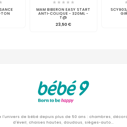






SSANCE
MAM BIBERON EASY START
SCY903
OTON
ANTI-COLIQUE - 320ML -
GI
T@
23,50 €
de l’univers de bébé depuis plus de 50 ans : chambres, décor
d’éveil, chaises hautes, doudous, sièges-auto…