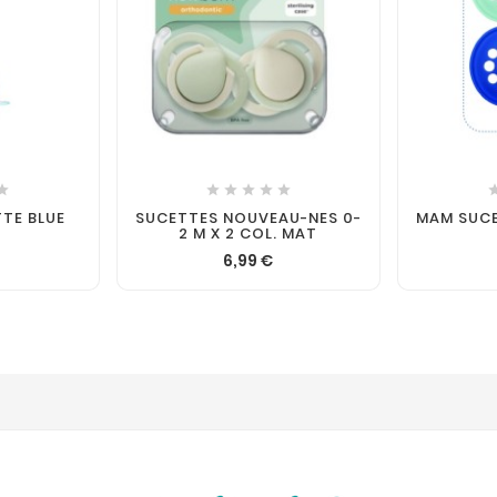







TE BLUE
SUCETTES NOUVEAU-NES 0-
MAM SUCE
2 M X 2 COL. MAT
6,99 €