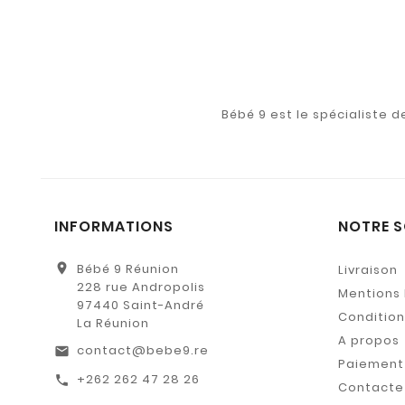
Bébé 9 est le spécialiste 
INFORMATIONS
NOTRE S
location_on
Bébé 9 Réunion
Livraison
228 rue Andropolis
Mentions 
97440 Saint-André
Conditions
La Réunion
A propos
contact@bebe9.re
email
Paiement 
+262 262 47 28 26
call
Contacte