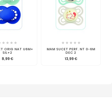










T ORIG NAT U6M+
MAM SUCET PERF. NT 0-6M
SIL+2
DEC 2
8,99 €
13,99 €