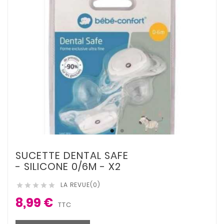
SUCETTE DENTAL SAFE
- SILICONE 0/6M - X2
LA REVUE(0)





8,99 €
TTC