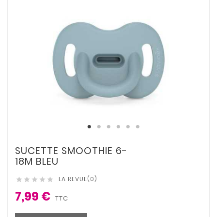
SUCETTE SMOOTHIE 6-
18M BLEU
LA REVUE(0)





7,99 €
TTC