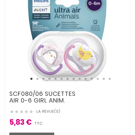
SCF080/06 SUCETTES
AIR 0-6 GIRL ANIM.
LA REVUE(0)





5,83 €
TTC