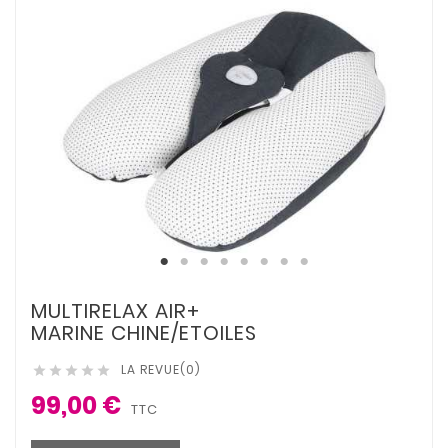
MULTIRELAX AIR+
MARINE CHINE/ETOILES
LA REVUE(0)





99,00 €
TTC