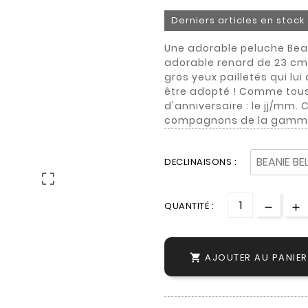
Derniers articles en stock
Une adorable peluche Beani
adorable renard de 23 cm
gros yeux pailletés qui lu
être adopté ! Comme tous 
d'anniversaire : le jj/mm.
compagnons de la gamme B
DECLINAISONS :

QUANTITÉ :
AJOUTER AU PANIER
