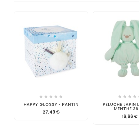











HAPPY GLOSSY - PANTIN
PELUCHE LAPIN 
MENTHE 3
27,49 €
16,66 €