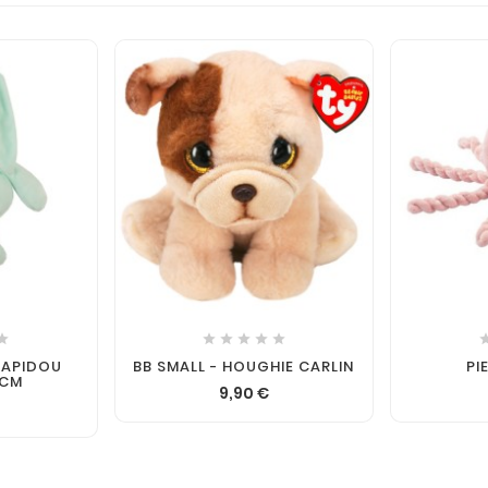






LAPIDOU
BB SMALL - HOUGHIE CARLIN
PI
6CM
9,90 €