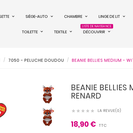
SETTE
SIÈGE-AUTO
CHAMBRE
LINGE DE LIT
LISTE DE NAISSANCE
TOILETTE
TEXTILE
DÉCOUVRIR
l
7050 - PELUCHE DOUDOU
BEANIE BELLIES MEDIUM - W
BEANIE BELLIES
RENARD
LA REVUE(0)





18,90 €
TTC