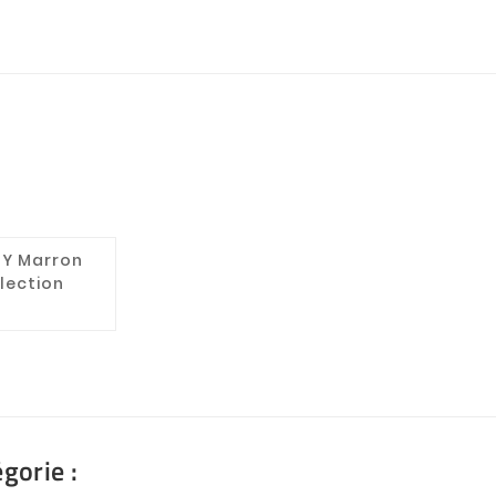
 TY Marron
llection
gorie :