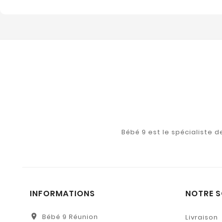
Bébé 9 est le spécialiste 
INFORMATIONS
NOTRE S
location_on
Bébé 9 Réunion
Livraison