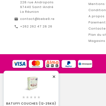
228 rue Andropolis
Mentions 
97440 Saint-André
Conditions
La Réunion
A propos
contact@bebe9.re
email
Paiement 
+262 262 47 28 26
call
Contacte
Plan du si
Magasins






BATUFFI COUCHES (12-25KG)