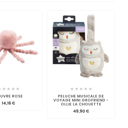











EUVRE ROSE
PELUCHE MUSICALE DE
M
VOYAGE MINI GROFRIEND -
14,16 €
OLLIE LA CHOUETTE
49,90 €