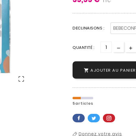
TTC
DECLINAISONS :
QUANTITÉ :
AJOUTER AU PANIER


5articles
Donnez votre avis