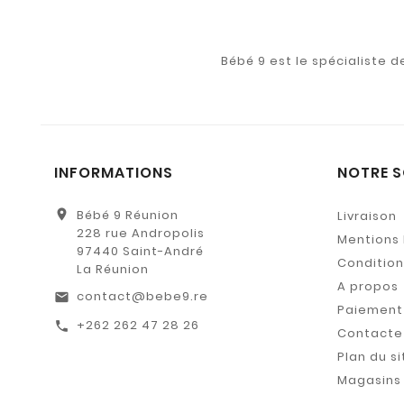
Bébé 9 est le spécialiste 
INFORMATIONS
NOTRE S
location_on
Bébé 9 Réunion
Livraison
228 rue Andropolis
Mentions 
97440 Saint-André
Conditions
La Réunion
A propos
contact@bebe9.re
email
Paiement 
+262 262 47 28 26
call
Contacte
Plan du si
Magasins