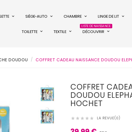
SETTE
SIÈGE-AUTO
CHAMBRE
LINGE DE LIT
LISTE DE NAISSANCE
TOILETTE
TEXTILE
DÉCOUVRIR
UCHE DOUDOU
COFFRET CADEAU NAISSANCE DOUDOU ELEP
COFFRET CADEA
DOUDOU ELEPHA
HOCHET
LA REVUE(0)





39,99 €