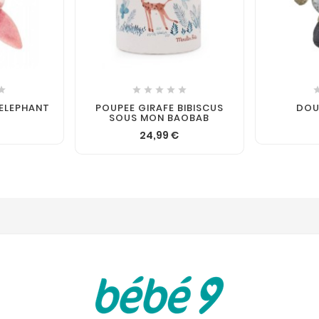







ELEPHANT
POUPEE GIRAFE BIBISCUS
DOU
SOUS MON BAOBAB
24,99 €