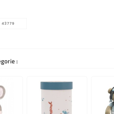
0 43779
gorie :