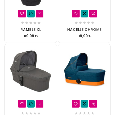












RAMBLE XL
NACELLE CHROME
119,99 €
119,99 €











