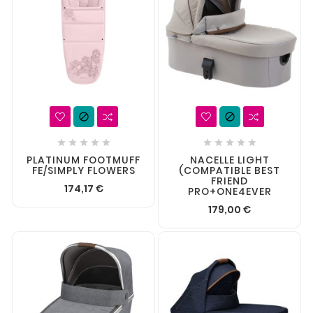












PLATINUM FOOTMUFF
NACELLE LIGHT
FE/SIMPLY FLOWERS
(COMPATIBLE BEST
FRIEND
174,17 €
PRO+ONE4EVER
179,00 €