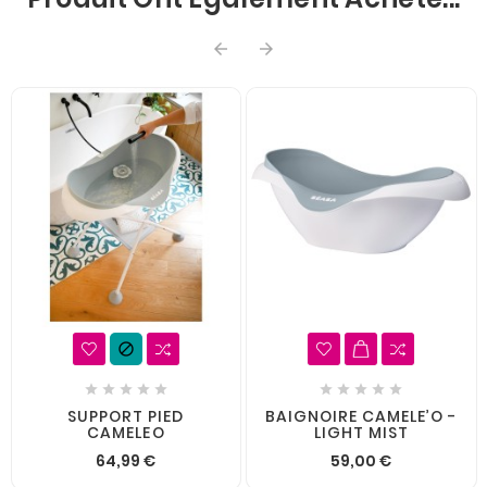













SUPPORT PIED
BAIGNOIRE CAMELE’O -
CAMELEO
LIGHT MIST
64,99 €
59,00 €