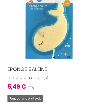
EPONGE BALEINE
LA REVUE(0)





5,49 €
TTC
Rupture de stock