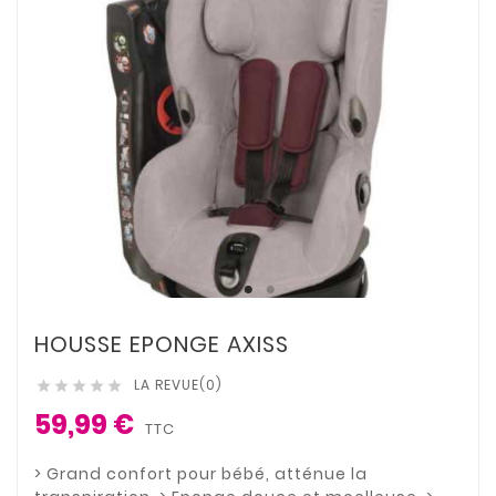
HOUSSE EPONGE AXISS
LA REVUE(0)





59,99 €
TTC
> Grand confort pour bébé, atténue la