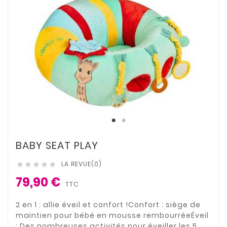
BABY SEAT PLAY
LA REVUE(0)





79,90 €
TTC
2 en 1 : allie éveil et confort !Confort : siège de
maintien pour bébé en mousse rembourréeÉveil
: Des nombreuses activités pour éveiller les 5