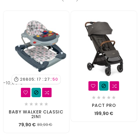
:
:
:
26805
17
27
50

-10,09 €












PACT PRO
BABY WALKER CLASSIC
199,90 €
2IN1
79,90 €
89,99 €