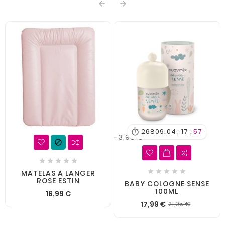


:
:
:
26809
04
17
57

-3,96 €











MATELAS A LANGER
ROSE ESTIN
BABY COLOGNE SENSE
100ML
16,99 €
17,99 €
21,95 €