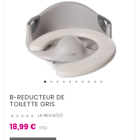
B-REDUCTEUR DE
TOILETTE GRIS
LA REVUE(0)





18,99 €
TTC