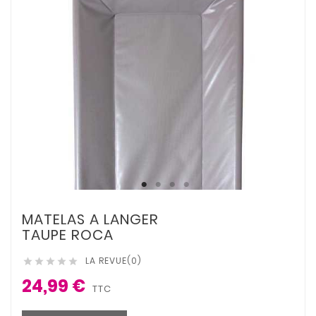
MATELAS A LANGER
TAUPE ROCA
LA REVUE(0)





24,99 €
TTC