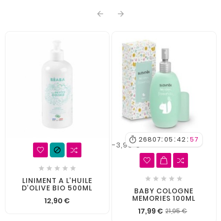


:
:
:
26807
05
42
57

-3,96 €











LINIMENT A L’HUILE
D’OLIVE BIO 500ML
BABY COLOGNE
MEMORIES 100ML
12,90 €
17,99 €
21,95 €