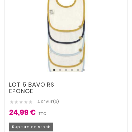
LOT 5 BAVOIRS
EPONGE
LA REVUE(0)





24,99 €
TTC
Rupture de stock