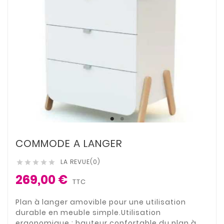
COMMODE A LANGER
LA REVUE(0)





269,00 €
TTC
Plan à langer amovible pour une utilisation
durable en meuble simple.Utilisation
ergonomique : hauteur confortable du plan à