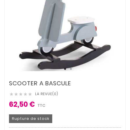
SCOOTER A BASCULE
LA REVUE(0)





62,50 €
TTC
Rupture de stock