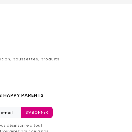
ation, poussettes, produits
S HAPPY PARENTS
S’ABONNER
us désinscrire à tout
trouverez pour cela nos