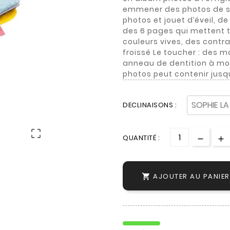
emmener des photos de ses
photos et jouet d’éveil, d
des 6 pages qui mettent to
couleurs vives, des contras
froissé Le toucher : des ma
anneau de dentition à mor
photos peut contenir jusqu
DECLINAISONS :

QUANTITÉ :
AJOUTER AU PANIER
