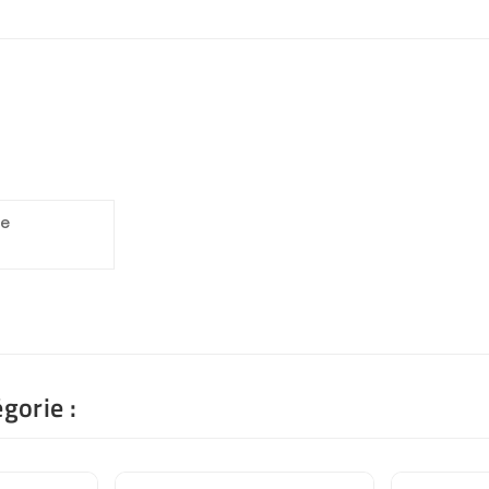
fe
gorie :