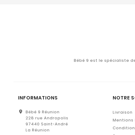
Bébé 9 est le spécialiste 
INFORMATIONS
NOTRE S
location_on
Bébé 9 Réunion
Livraison
228 rue Andropolis
Mentions 
97440 Saint-André
Conditions
La Réunion