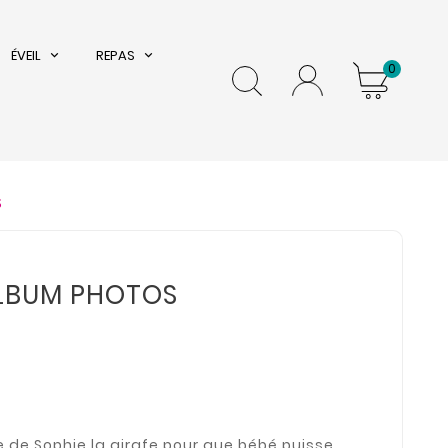
ÉVEIL
REPAS
0
S
ALBUM PHOTOS
e de Sophie la girafe pour que bébé puisse