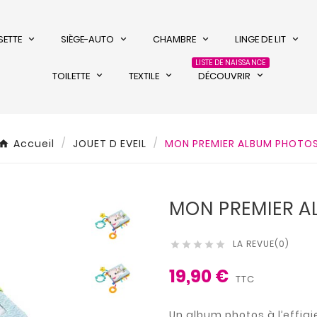
SETTE
SIÈGE-AUTO
CHAMBRE
LINGE DE LIT
LISTE DE NAISSANCE
TOILETTE
TEXTILE
DÉCOUVRIR
Accueil
JOUET D EVEIL
MON PREMIER ALBUM PHOTO
MON PREMIER 
LA REVUE(0)





19,90 €
TTC
Un album photos à l’effigi