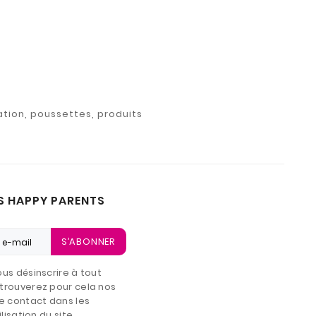
ation, poussettes, produits
S HAPPY PARENTS
S’ABONNER
us désinscrire à tout
trouverez pour cela nos
e contact dans les
lisation du site.