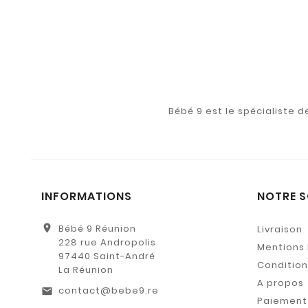
Bébé 9 est le spécialiste 
INFORMATIONS
NOTRE S
location_on
Bébé 9 Réunion
Livraison
228 rue Andropolis
Mentions 
97440 Saint-André
Conditions
La Réunion
A propos
contact@bebe9.re
email
Paiement 