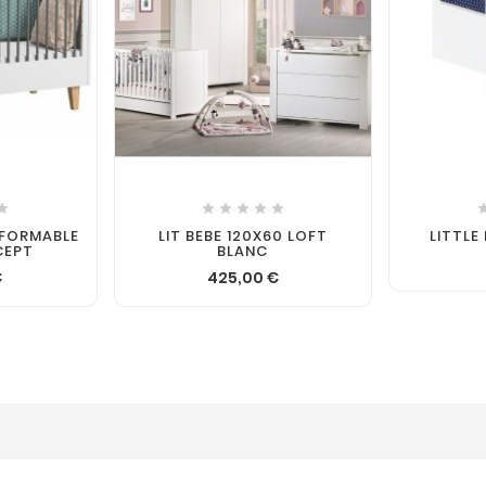







SFORMABLE
LIT BEBE 120X60 LOFT
LITTLE
CEPT
BLANC
€
425,00 €