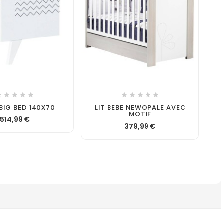












 BIG BED 140X70
LIT BEBE NEWOPALE AVEC
MOTIF
514,99 €
379,99 €