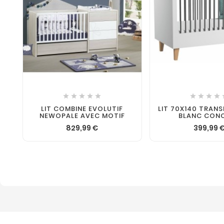











LIT COMBINE EVOLUTIF
LIT 70X140 TRAN
NEWOPALE AVEC MOTIF
BLANC CON
829,99 €
399,99 