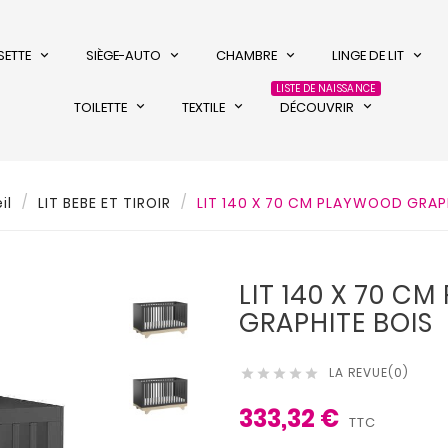
SETTE
SIÈGE-AUTO
CHAMBRE
LINGE DE LIT
LISTE DE NAISSANCE
TOILETTE
TEXTILE
DÉCOUVRIR
il
LIT BEBE ET TIROIR
LIT 140 X 70 CM PLAYWOOD GRAP
LIT 140 X 70 C
GRAPHITE BOIS
LA REVUE(0)





333,32 €
TTC