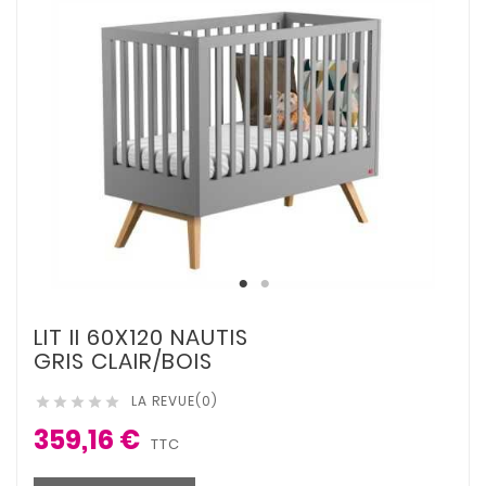
LIT II 60X120 NAUTIS
GRIS CLAIR/BOIS
LA REVUE(0)





359,16 €
TTC