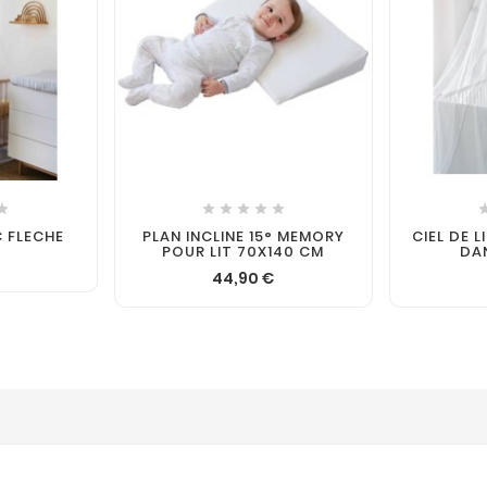







C FLECHE
PLAN INCLINE 15° MEMORY
CIEL DE L
POUR LIT 70X140 CM
DA
44,90 €