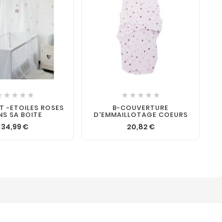











IT -ETOILES ROSES
B-COUVERTURE
NS SA BOITE
D'EMMAILLOTAGE COEURS
34,99 €
20,82 €