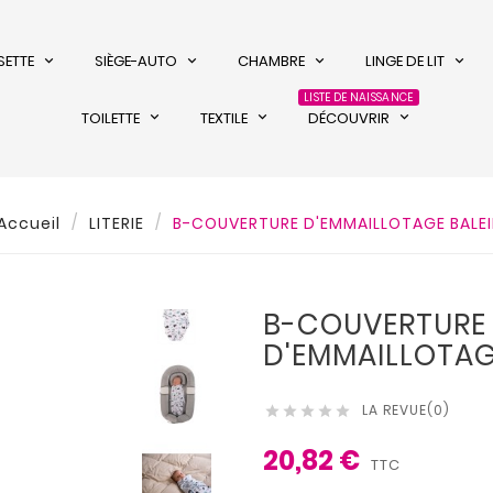
SETTE
SIÈGE-AUTO
CHAMBRE
LINGE DE LIT
LISTE DE NAISSANCE
TOILETTE
TEXTILE
DÉCOUVRIR
Accueil
LITERIE
B-COUVERTURE D'EMMAILLOTAGE BALEI
B-COUVERTURE
D'EMMAILLOTAG
LA REVUE(0)





20,82 €
TTC