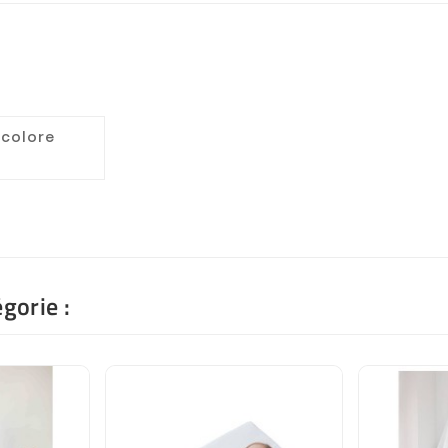
icolore
gorie :