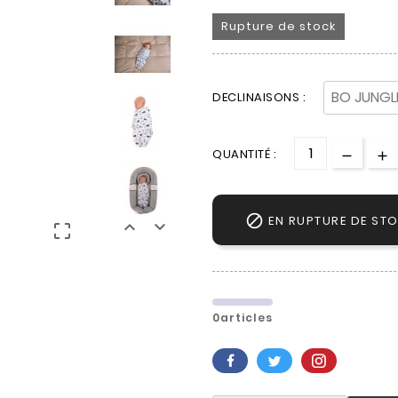
Rupture de stock
DECLINAISONS :
QUANTITÉ :

EN RUPTURE DE ST



0articles