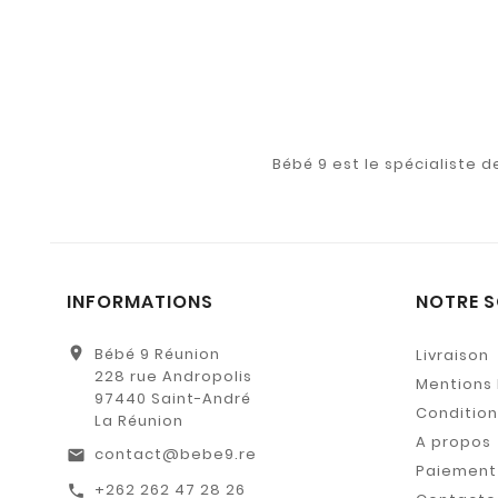
Bébé 9 est le spécialiste 
INFORMATIONS
NOTRE S
location_on
Bébé 9 Réunion
Livraison
228 rue Andropolis
Mentions 
97440 Saint-André
Conditions
La Réunion
A propos
contact@bebe9.re
email
Paiement 
+262 262 47 28 26
call