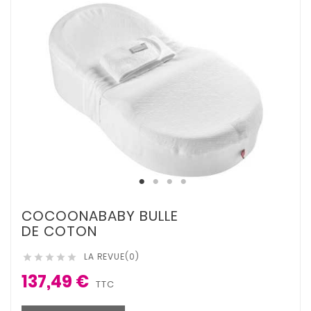
COCOONABABY BULLE
DE COTON
LA REVUE(0)





137,49 €
TTC