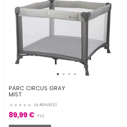
PARC CIRCUS GRAY
MIST
LA REVUE(0)





89,99 €
TTC