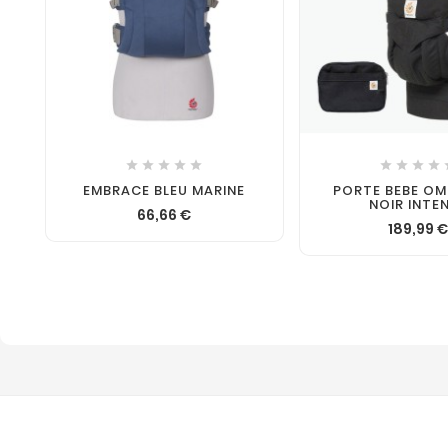











EMBRACE BLEU MARINE
PORTE BEBE OMN
NOIR INTE
66,66 €
189,99 