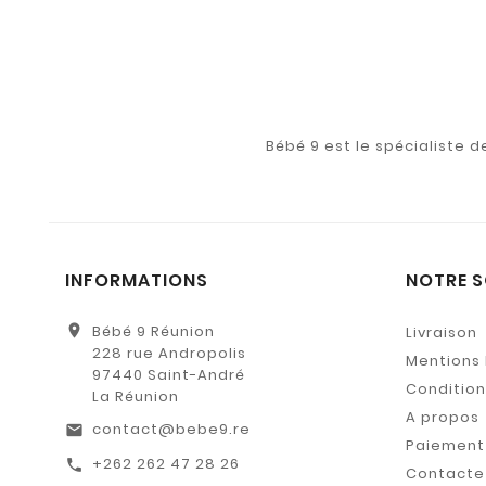
Bébé 9 est le spécialiste 
INFORMATIONS
NOTRE S
location_on
Bébé 9 Réunion
Livraison
228 rue Andropolis
Mentions 
97440 Saint-André
Conditions
La Réunion
A propos
contact@bebe9.re
email
Paiement 
+262 262 47 28 26
call
Contacte