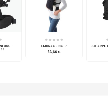







I 360 -
EMBRACE NOIR
ECHARPE 
NSE
66,66 €
€