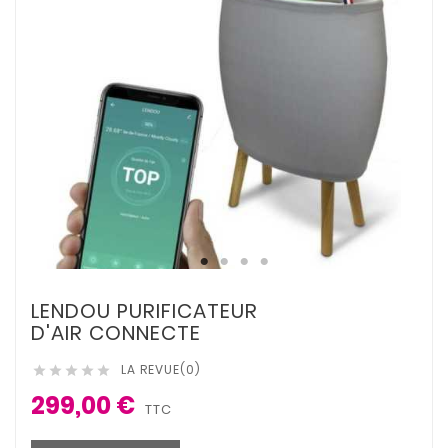
LENDOU PURIFICATEUR
D'AIR CONNECTE
LA REVUE(0)





299,00 €
TTC