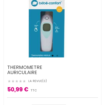
THERMOMETRE
AURICULAIRE
LA REVUE(0)





50,99 €
TTC