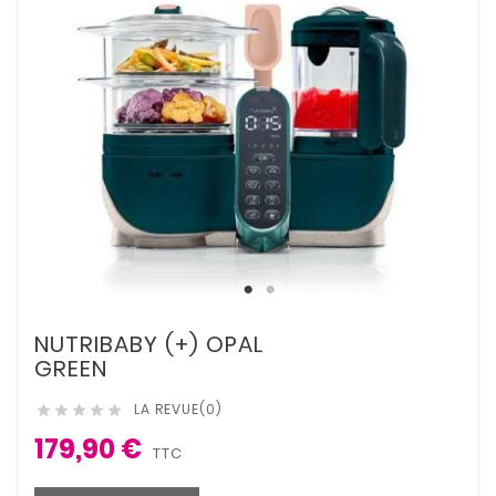
NUTRIBABY (+) OPAL
GREEN
LA REVUE(0)





179,90 €
TTC