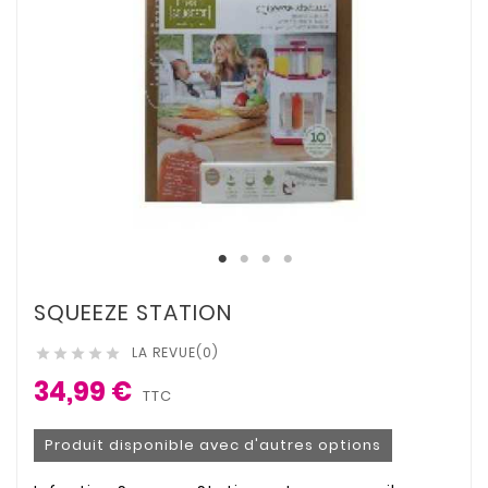
SQUEEZE STATION
LA REVUE(0)





34,99 €
TTC
Produit disponible avec d'autres options