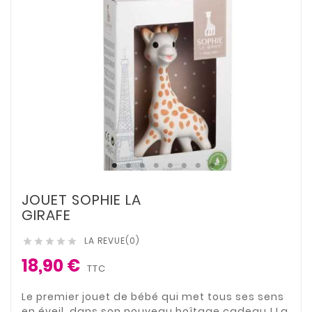
JOUET SOPHIE LA
GIRAFE
LA REVUE(0)





18,90 €
TTC
Le premier jouet de bébé qui met tous ses sens
en éveil, dans son nouveau boîtage cadeau ! La