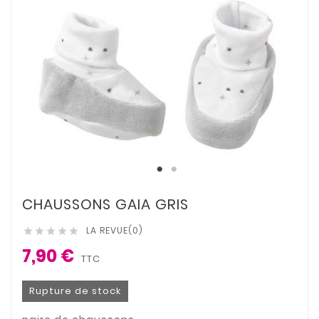
CHAUSSONS GAIA GRIS
LA REVUE(0)





7,90 €
TTC
Rupture de stock