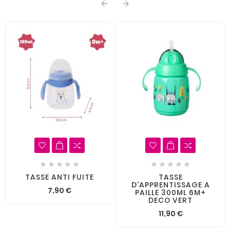












TASSE ANTI FUITE
TASSE
D'APPRENTISSAGE A
7,90 €
PAILLE 300ML 6M+
DECO VERT
11,90 €