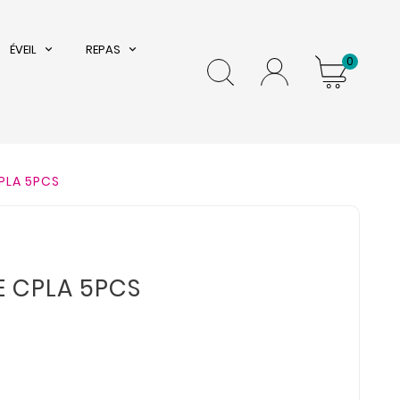
ÉVEIL
REPAS
0
PLA 5PCS
E
 CPLA 5PCS