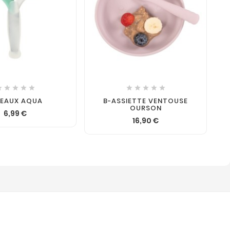












SEAUX AQUA
B-ASSIETTE VENTOUSE
OURSON
6,99 €
16,90 €