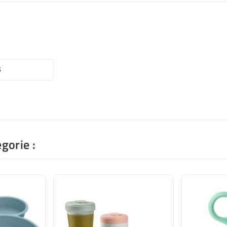
S
gorie :