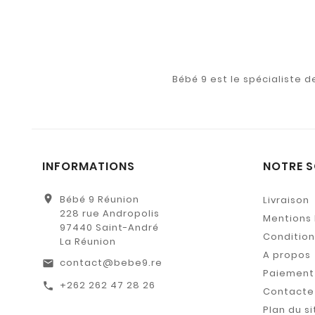
Bébé 9 est le spécialiste 
INFORMATIONS
NOTRE S
location_on
Bébé 9 Réunion
Livraison
228 rue Andropolis
Mentions 
97440 Saint-André
Conditions
La Réunion
A propos
contact@bebe9.re
email
Paiement 
+262 262 47 28 26
call
Contacte
Plan du si