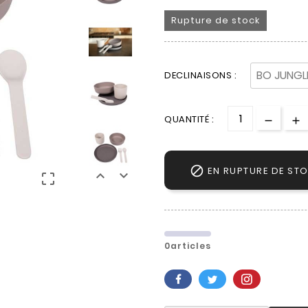
Rupture de stock
DECLINAISONS :
QUANTITÉ :

EN RUPTURE DE ST



0articles