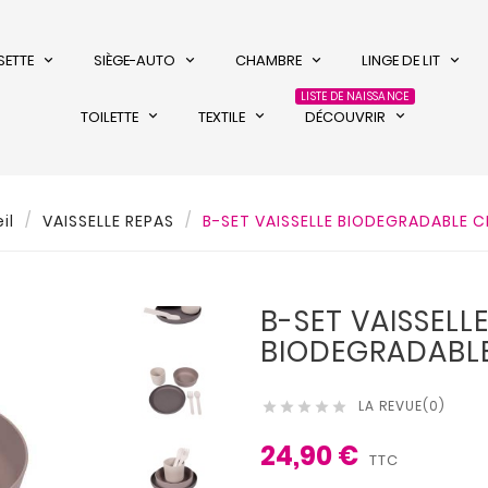
SETTE
SIÈGE-AUTO
CHAMBRE
LINGE DE LIT
LISTE DE NAISSANCE
TOILETTE
TEXTILE
DÉCOUVRIR
il
VAISSELLE REPAS
B-SET VAISSELLE BIODEGRADABLE C
B-SET VAISSELL
BIODEGRADABLE
LA REVUE(0)





24,90 €
TTC