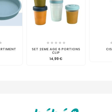







ARTIMENT
SET 2EME AGE 6 PORTIONS
CI
CLIP
14,99 €