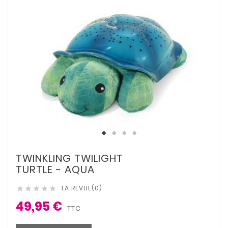
TWINKLING TWILIGHT
TURTLE - AQUA
LA REVUE(0)





49,95 €
TTC