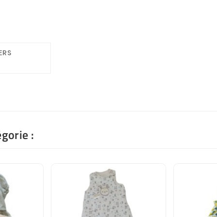
ERS
gorie :