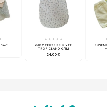







+SAC
GIGOTEUSE BB MIXTE
ENSEMB
TROPICLAND 0/1M
24,00 €