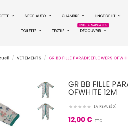
SETTE
SIÈGE-AUTO
CHAMBRE
LINGE DE LIT
LISTE DE NAISSANCE
TOILETTE
TEXTILE
DÉCOUVRIR
ueil
VETEMENTS
GR BB FILLE PARADISEFLOWERS OFWHI
GR BB FILLE PA
OFWHITE 12M
LA REVUE(0)





12,00 €
TTC