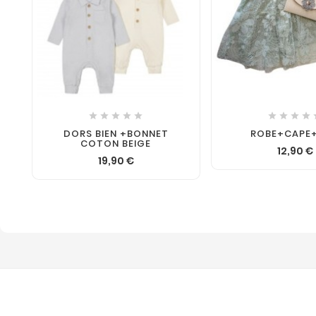









DORS BIEN +BONNET
ROBE+CAPE
COTON BEIGE
12,90 €
19,90 €