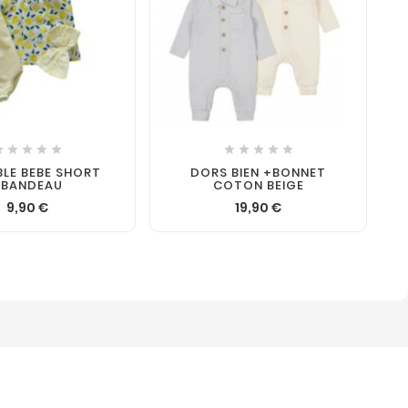











LE BEBE SHORT
DORS BIEN +BONNET
+BANDEAU
COTON BEIGE
9,90 €
19,90 €