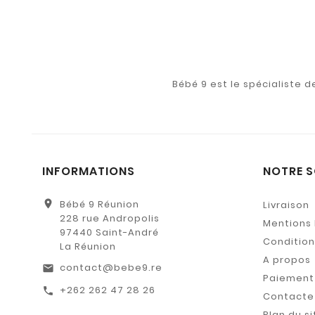
Bébé 9 est le spécialiste 
INFORMATIONS
NOTRE S
location_on
Bébé 9 Réunion
Livraison
228 rue Andropolis
Mentions 
97440 Saint-André
Conditions
La Réunion
A propos
contact@bebe9.re
email
Paiement 
+262 262 47 28 26
call
Contacte
Plan du si