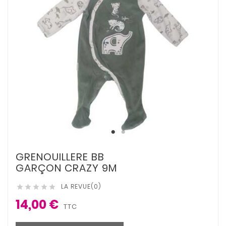
GRENOUILLERE BB
GARÇON CRAZY 9M
LA REVUE(0)





14,00 €
TTC