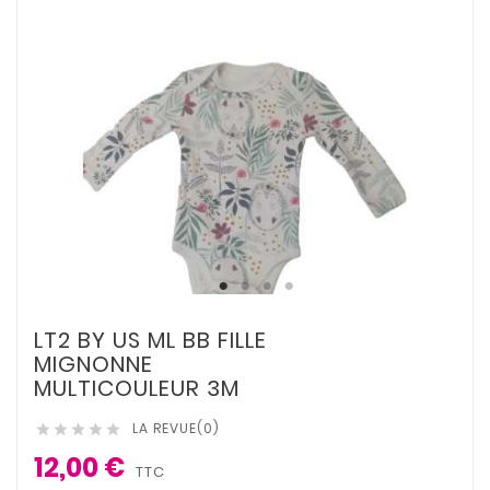
LT2 BY US ML BB FILLE
MIGNONNE
MULTICOULEUR 3M
LA REVUE(0)





12,00 €
TTC