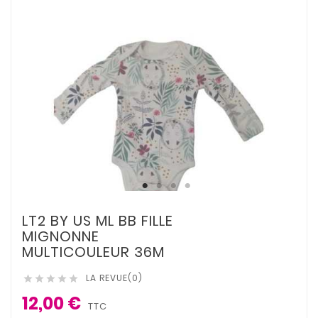
LT2 BY US ML BB FILLE
MIGNONNE
MULTICOULEUR 36M
LA REVUE(0)





12,00 €
TTC