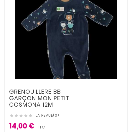
GRENOUILLERE BB
GARÇON MON PETIT
COSMONA 12M
LA REVUE(0)





14,00 €
TTC