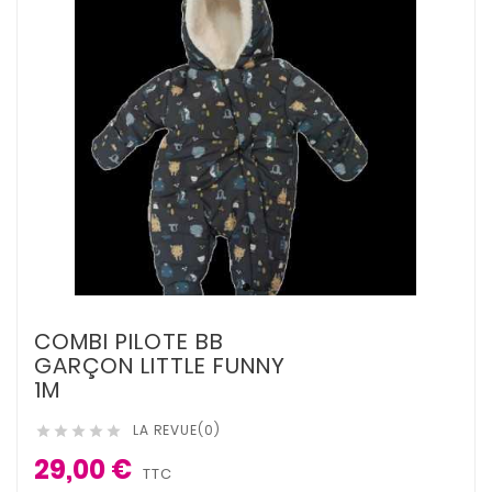
COMBI PILOTE BB
GARÇON LITTLE FUNNY
1M
LA REVUE(0)





29,00 €
TTC