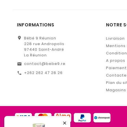
INFORMATIONS
NOTRE S
location_on
Bébé 9 Réunion
Livraison
228 rue Andropolis
Mentions 
97440 Saint-André
Conditions
La Réunion
A propos
contact@bebe9.re
email
Paiement 
+262 262 47 28 26
call
Contacte
Plan du si
Magasins
