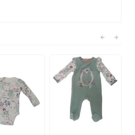



