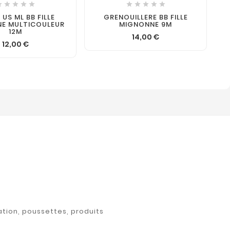










 US ML BB FILLE
GRENOUILLERE BB FILLE
E MULTICOULEUR
MIGNONNE 9M
12M
14,00 €
12,00 €
ation, poussettes, produits