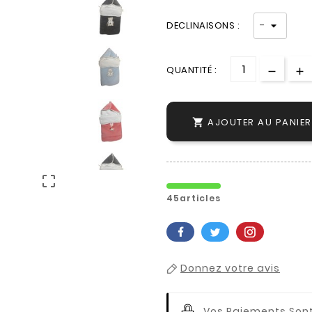
DECLINAISONS :
QUANTITÉ :
AJOUTER AU PANIER


45articles
Donnez votre avis
Vos Paiements
Sont