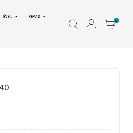
ÉVEIL
REPAS
0
X40