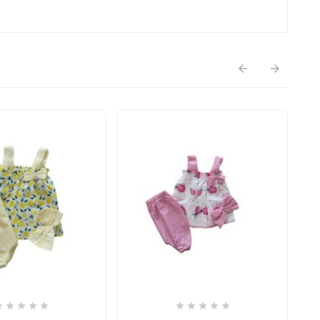












