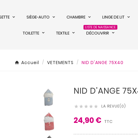
SETTE
SIÈGE-AUTO
CHAMBRE
LINGE DE LIT
LISTE DE NAISSANCE
TOILETTE
TEXTILE
DÉCOUVRIR
Accueil
VETEMENTS
NID D'ANGE 75X40
NID D'ANGE 75
LA REVUE(0)





24,90 €
TTC