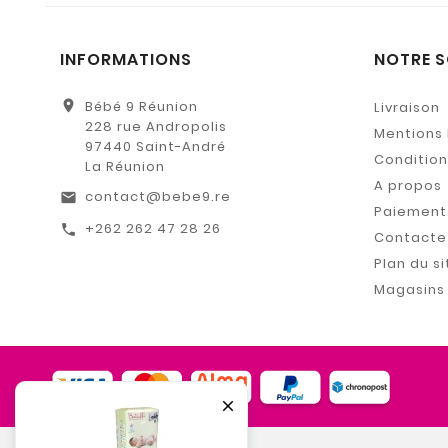
INFORMATIONS
NOTRE S
location_on
Bébé 9 Réunion
Livraison
228 rue Andropolis
Mentions 
97440 Saint-André
Conditions
La Réunion
A propos
contact@bebe9.re
email
Paiement 
+262 262 47 28 26
call
Contacte
Plan du si
Magasins
