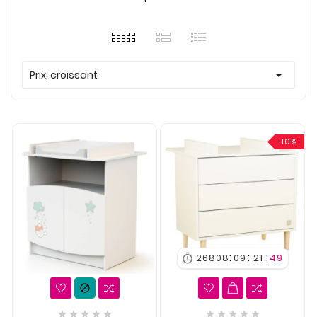

Prix, croissant
-10%
:
:
:
26808
09
21
48











