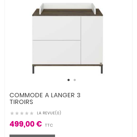
COMMODE A LANGER 3
TIROIRS
LA REVUE(0)





499,00 €
TTC