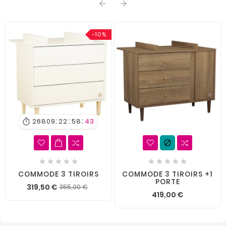


-10%
:
:
:
26809
22
58
43












COMMODE 3 TIROIRS
COMMODE 3 TIROIRS +1
PORTE
319,50 €
355,00 €
419,00 €